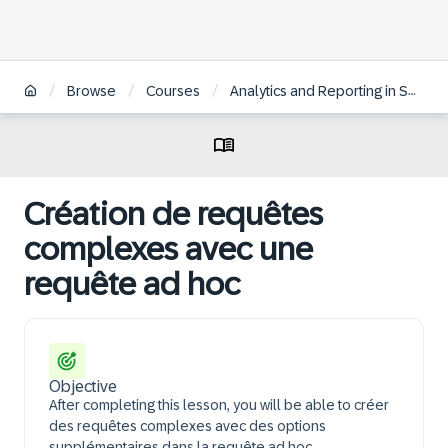
/
/
/
Browse
Courses
Analytics and Reporting in SAP HCM for S/4HANA | FR
Création de requêtes
complexes avec une
requête ad hoc
Objective
After completing this lesson, you will be able to créer
des requêtes complexes avec des options
supplémentaires dans la requête ad hoc