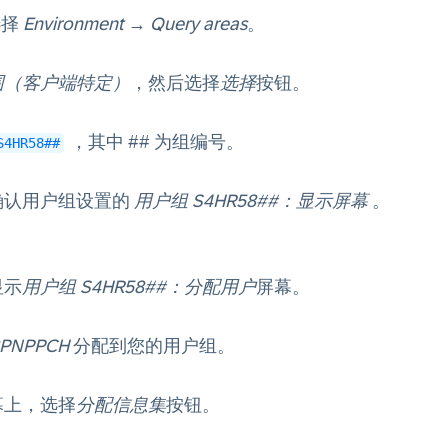
选择
Environment
→
Query areas
。
围（客户端特定）
，然后选择
选择
按钮。
，其中 ## 为组编号。
S4HR58##
确认用户组设置的
用户组 S4HR58##：显示屏幕
。
显示
用户组 S4HR58##：分配用户
屏幕。
8PNPPCH
分配到您的用户组。
幕上，选择
分配信息集
按钮。