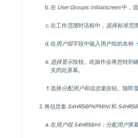
在
User Groups: Initialscreen
中，
在工作
范围
对话框中，
选择标准范
在
用户组
字段中输入用户组的名称
选择显示
按钮。此操作会将您转到
关闭此屏幕。
选择
分配用户和信息集
按钮。随即
将信息集
S4HR58PNPMINI
和
S4HR5
在
用户组 S4HR58##：分配用户
屏