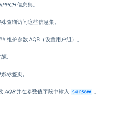
NPPCH
信息集。
特殊查询访问这些信息集。
## 维护参数 AQB（设置用户组）。
数据
。
参数
标签页。
数
AQB
并在参数值字段中输入
。
S4HR58##