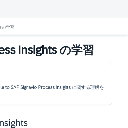
hts の学習
cess Insights の学習
be able to SAP Signavio Process Insights に関する理解を
nsights