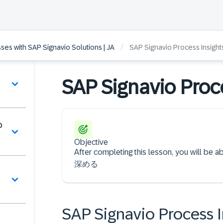
/
ses with SAP Signavio Solutions | JA
SAP Signavio Process Insig
SAP Signavio Pro
b
Objective
After completing this lesson, you will 
深める
SAP Signavio Process I