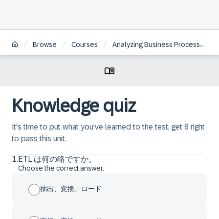
/
/
/
Browse
Courses
Analyzing Business Processes with SAP Signavio Solutions | JA
Knowledge quiz
It's time to put what you've learned to the test, get 8 right
to pass this unit.
1
.
ETL は何の略ですか。
Choose the correct answer.
抽出、変換、ロード