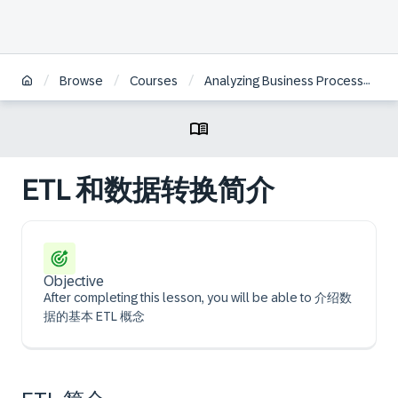
/
/
/
Browse
Courses
Analyzing Business Processes with SAP Signavio Solutions | ZH
ETL 和数据转换简介
Objective
After completing this lesson, you will be able to 介绍数
据的基本 ETL 概念