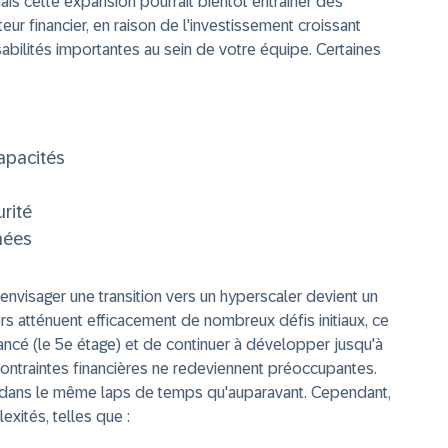
ais cette expansion pourrait bientôt entraîner des
eur financier, en raison de l'investissement croissant
abilités importantes au sein de votre équipe. Certaines
capacités
rité
nées
envisager une transition vers un hyperscaler devient un
rs atténuent efficacement de nombreux défis initiaux, ce
cé (le 5e étage) et de continuer à développer jusqu'à
contraintes financières ne redeviennent préoccupantes.
 dans le même laps de temps qu'auparavant. Cependant,
xités, telles que :