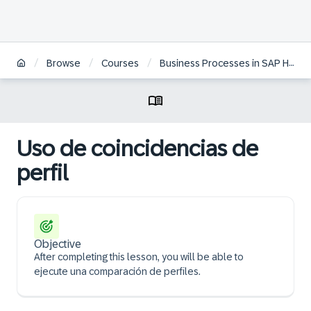
/
/
/
Browse
Courses
Business Processes in SAP HCM on S/4HANA | ES
Uso de coincidencias de
perfil
Objective
After completing this lesson, you will be able to
ejecute una comparación de perfiles.