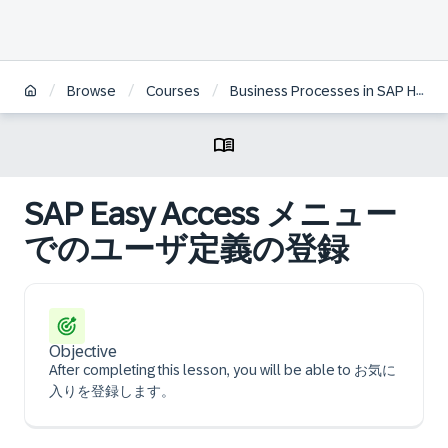
/
/
/
Browse
Courses
Business Processes in SAP HCM on S/4HANA | JA
SAP Easy Access メニュー
でのユーザ定義の登録
Objective
After completing this lesson, you will be able to お気に
入りを登録します。