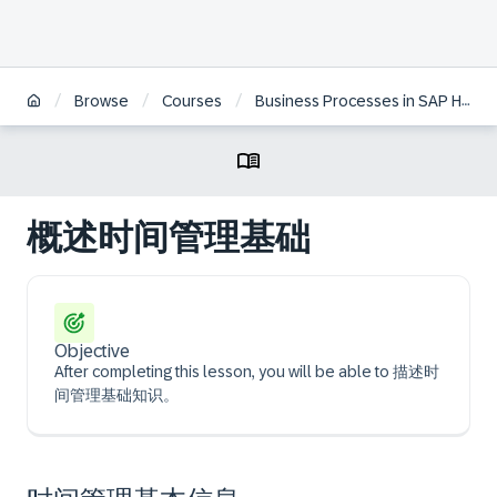
/
/
/
Browse
Courses
Business Processes in SAP HCM on S/4HANA | ZH
概述时间管理基础
Objective
After completing this lesson, you will be able to 描述时
间管理基础知识。