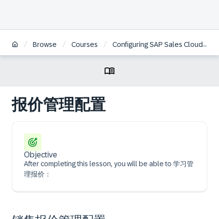
/
/
/
Browse
Courses
Configuring SAP Sales Cloud Version 2 | ZH
报价管理配置
Objective
After completing this lesson, you will be able to 学习管
理报价：