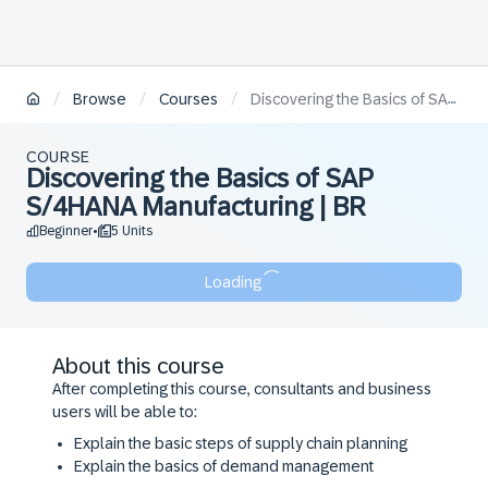
/
/
/
Browse
Courses
Discovering the Basics of SAP S/4HANA Manufacturing | BR
COURSE
Discovering the Basics of SAP
S/4HANA Manufacturing | BR
Beginner
5 Units
•
Loading
About this course
After completing this course, consultants and business
users will be able to:
Explain the basic steps of supply chain planning
Explain the basics of demand management