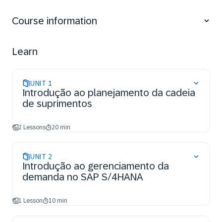
Understand the basic concepts of material
requirements planning
Course information
Describe the production types supported with SAP
S/4HANA
Describe the integration, structure and processing
Learn
of production orders
UNIT
1
Introdução ao planejamento da cadeia
de suprimentos
2 Lessons
20 min
UNIT
2
Introdução ao gerenciamento da
demanda no SAP S/4HANA
1 Lesson
10 min