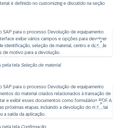
terial é definido no customizing e discutido na seção
s pela tela
Seleção de material
.
s pela tela
Confirmação
.