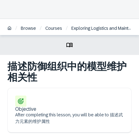
/
/
/
Browse
Courses
Exploring Logistics and Maintenance in SAP S/4HANA Defense & Security | ZH
描述防御组织中的模型维护
相关性
Objective
After completing this lesson, you will be able to 描述武
力元素的维护属性