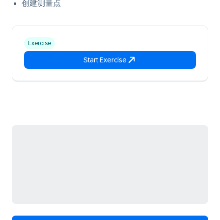
创建测量点
Exercise
Start Exercise