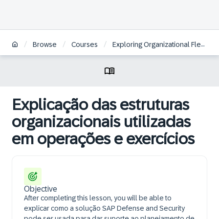
/
/
/
Browse
Courses
Exploring Organizational Flexibility in SAP S/4HANA Defense & Security | BR
Explicação das estruturas
organizacionais utilizadas
em operações e exercícios
Objective
After completing this lesson, you will be able to
explicar como a solução SAP Defense and Security
pode ser usada para dar suporte ao planejamento de