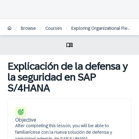
/
/
/
Browse
Courses
Exploring Organizational Flexibility in SAP S/4HANA Defense & Security | ES
Explicación de la defensa y
la seguridad en SAP
S/4HANA
Objective
After completing this lesson, you will be able to
familiarícese con la nueva solución de defensa y
seguridad además de SAP S/4HANA