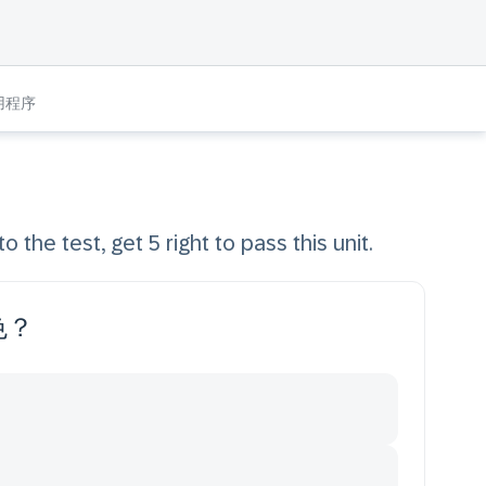
用程序
o the test, get 5 right to pass this unit.
色？