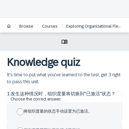
/
/
/
Browse
Courses
Exploring Organizational Flexibility in SAP S/4HANA Defense & Security | ZH
Knowledge quiz
It's time to put what you've learned to the test, get 3 right
to pass this unit.
1
.
发生这种情况时，组织度量将切换到"已激活"状态？
Choose the correct answer.
将组织度量的状态手动设置为已激活。