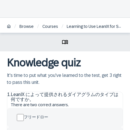
/
/
/
Browse
Courses
Learning to Use LeanIX for Successful Enterprise Architecture | JA
Knowledge quiz
It's time to put what you've learned to the test, get 3 right
to pass this unit.
1
.
LeanIX によって提供されるダイアグラムのタイプは
何ですか。
There are two correct answers.
フリードロー