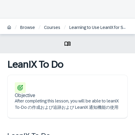
/
/
/
Browse
Courses
Learning to Use LeanIX for Successful Enterprise Architecture | JA
LeanIX To Do
Objective
After completing this lesson, you will be able to leanIX
To-Do の作成および追跡および LeanIX 通知機能の使用