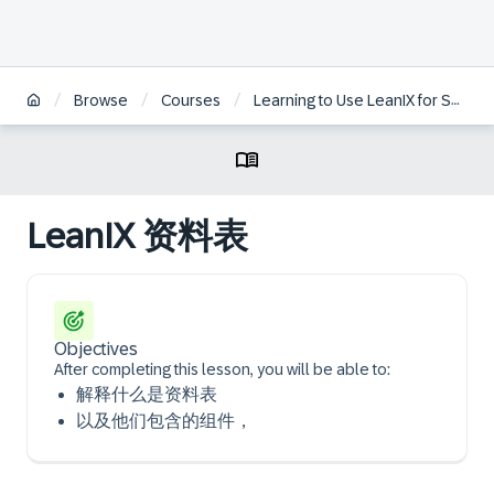
/
/
/
Browse
Courses
Learning to Use LeanIX for Successful Enterprise Architecture | ZH
LeanIX 资料表
Objectives
After completing this lesson, you will be able to:
解释什么是资料表
以及他们包含的组件，