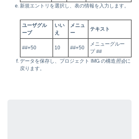
新規エントリを選択し、表の情報を入力します。
ユーザグル
いい
メニュ
テキスト
ープ
え
ー
メニューグルー
##+50
10
##+50
プ ##
データを保存し、プロジェクト IMG の構造
照会
に
戻ります。