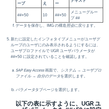
テキスト
ープ
え
ー
メニューグルー
##+50
10
##+50
プ ##
データを保存し、IMG の構造
照会
に戻ります。
新たに設定したインフォタイプメニューがユーザグ
ループのユーザにのみ表示されるようにするには、
ユーザプロファイルで UGR ユーザパラメータが
##+50 に設定されていることを確認します。
SAP Easy Access
画面で、
システム
→
ユーザプロ
ファイル
→
自分のデータ
を選択します。
パラメータ
タブページを選択します。
以下の表に示すように、UGR ユ