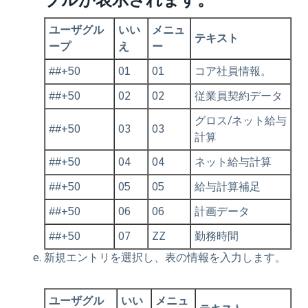
ユーザグル
いい
メニュ
テキスト
ープ
え
ー
##+50
01
01
コア社員情報。
##+50
02
02
従業員契約データ
グロス/ネット給与
##+50
03
03
計算
##+50
04
04
ネット給与計算
##+50
05
05
給与計算補足
##+50
06
06
計画データ
##+50
07
ZZ
勤務時間
新規エントリを選択し、表の情報を入力します。
ユーザグル
いい
メニュ