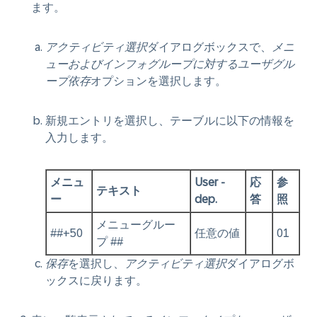
ます。
アクティビティ選択
ダイアログボックスで、
メニ
ューおよびインフォグループに対するユーザグル
ープ依存
オプションを選択します。
新規エントリを選択し、テーブルに以下の情報を
入力します。
メニュ
User -
応
参
テキスト
ー
dep.
答
照
メニューグルー
##+50
任意の値
01
プ ##
保存
を選択し、
アクティビティ選択
ダイアログボ
ックスに戻ります。