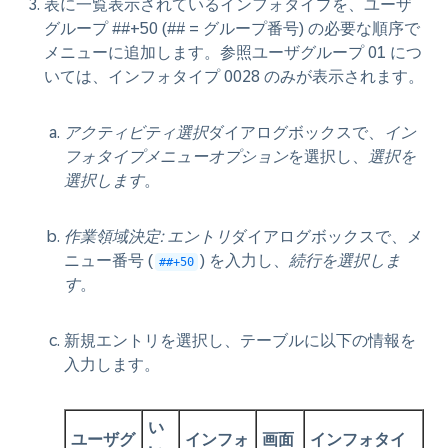
表に一覧表示されているインフォタイプを、ユーザ
グループ ##+50 (## = グループ番号) の必要な順序で
メニューに追加します。参照ユーザグループ 01 につ
いては、インフォタイプ 0028 のみが表示されます。
アクティビティ選択
ダイアログボックスで、
イン
フォタイプメニューオプション
を選択し、
選択を
選択します
。
作業領域決定: エントリ
ダイアログボックスで、メ
ニュー番号 (
) を入力し、
続行を選択しま
##+50
す
。
新規エントリを選択し、テーブルに以下の情報を
入力します。
い
ユーザグ
インフォ
画面
インフォタイ