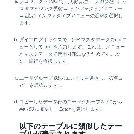
プロジェクト IMG で、
人材管理
→
人材管理
→
カ
スタマイジング手順
→
インフォタイプメニュー
→
設定: インフォタイプメニューの選択
を選択し
ます。
ダイアログボックスで、(HR マスタデータの) メニ
ューとして
を入力します。これは、メニュー
01
がマスタデータで使用可能になるためです。
次
に
、続行を選択します。
ユーザグループ
01
のエントリを選択し、
別名コ
ピーを選択します
....
コピーしたデータ行のユーザグループを
01
から
## +50
に変更し、
Enter
を選択します。
以下のテーブルに類似したテー
ブルが表示されます。