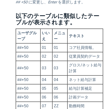
## +50
に変更し、
Enter
を選択します。
以下のテーブルに類似したテー
ブルが表示されます。
ユーザグル
いい
メニュ
テキスト
ープ
え
ー
##+50
01
01
コア社員情報。
##+50
02
02
従業員契約データ
グロス/ネット給与
##+50
03
03
計算
##+50
04
04
ネット給与計算
##+50
05
05
給与計算補足
##+50
06
06
計画データ
##+50
07
ZZ
勤務時間