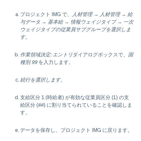
プロジェクト IMG で、
人材管理
→
人材管理
→
給
与データ
→
基本給
→
情報ウェイジタイプ
→
一次
ウェイジタイプの従業員サブグループを選択しま
す
。
作業領域決定: エントリ
ダイアログボックスで、
国
種別 99
を入力します。
続行を選択します
。
支給区分 1 (時給者) が有効な従業員区分 (1) の支
給区分 (##) に割り当てられていることを確認しま
す。
データを保存し、プロジェクト IMG に戻ります。