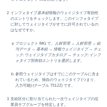
インフォタイプ
基本給
情報のウェイジタイプ有効性
のエントリをチェックします。このインフォタイプ
に対してウェイジタイプがすでに許可されているの
はなぜですか。
プロジェクト IMG で、
人材管理
→
人材管理
→
給
与データ
→
基本給
→
情報ウェイジタイプ
→
チェ
ック: ウェイジタイプカタログ
→
チェック: インフ
ォタイプ別有効エントリを選択します。
参照ウェイジタイプはすでにこのテーブルに含ま
れているため、独自のウェイジタイプ (つまり、
入力可能) (テーブル T512Z) です。
支給区分に割り当てられた一次ウェイジタイプの従
業員サブグループを特定します。