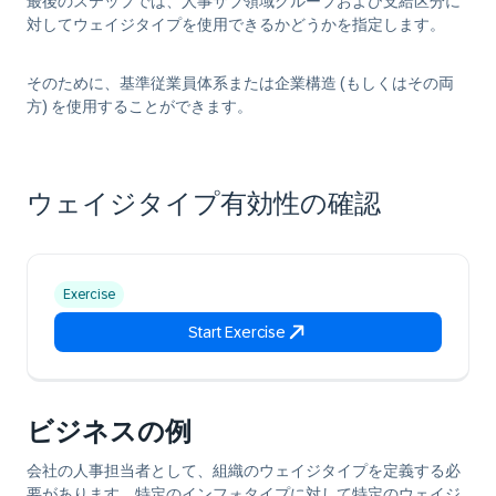
最後のステップでは、人事サブ領域グループおよび支給区分に
対してウェイジタイプを使用できるかどうかを指定します。
そのために、基準従業員体系または企業構造 (もしくはその両
方) を使用することができます。
ウェイジタイプ有効性の確認
Exercise
Start Exercise
ビジネスの例
会社の人事担当者として、組織のウェイジタイプを定義する必
要があります。特定のインフォタイプに対して特定のウェイジ