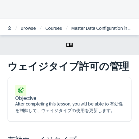
/
/
/
Browse
Courses
Master Data Configuration in SAP HCM for S/4HANA | JA
ウェイジタイプ許可の管理
Objective
After completing this lesson, you will be able to 有効性
を制御して、ウェイジタイプの使用を更新します。