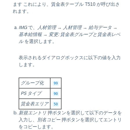
ます これにより、賃金表テーブル T510 が呼び出さ
れます。
IMG
で、
人材管理
→
人材管理
→
給与データ
→
基本給情報
→
変更: 賃金表グループと賃金表レベ
ル
を選択します。
表示されるダイアログボックスに以下の値を入力
します。
グループ化
99
PS タイプ
90
賃金表エリア
50
新規エントリ
押ボタンを選択して以下のデータを
入力し、
別名コピー
押ボタンを選択してエントリ
をコピーします。