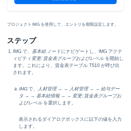
プロジェクト IMG を使用して、エントリを期限設定します。
ステップ
IMG で、
基本給
ノードにナビゲートし、IMG アクテ
ィビティ
変更: 賃金表グループおよびレベル
を開始し
ます。これにより、賃金表テーブル T510 が呼び出
されます。
IMG
で、
人材管理 →
→
人材管理 →
→
給与デー
タ →
→
基本給情報 →
→
変更: 賃金表グループお
よびレベル
を選択します。
表示されるダイアログボックスに以下の値を入力
します。