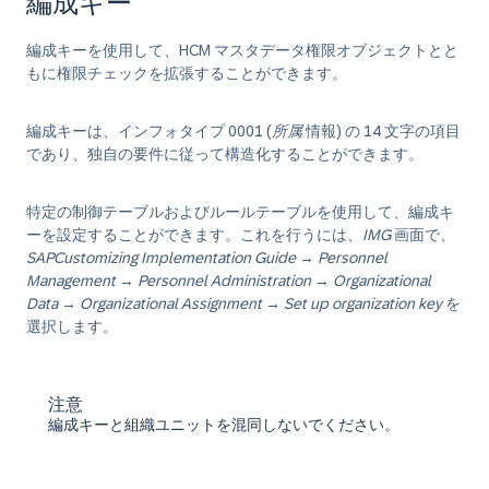
編成キー
編成キーを使用して、HCM マスタデータ権限オブジェクトとと
もに権限チェックを拡張することができます。
編成キーは、インフォタイプ 0001 (
所属
情報) の 14 文字の項目
であり、独自の要件に従って構造化することができます。
特定の制御テーブルおよびルールテーブルを使用して、編成キ
ーを設定することができます。これを行うには、
IMG
画面で
、
SAP
Customizing Implementation Guide
→
Personnel
Management
→
Personnel Administration
→
Organizational
Data
→
Organizational Assignment
→
Set up organization key
を
選択します。
注意
編成キーと組織ユニットを混同しないでください。