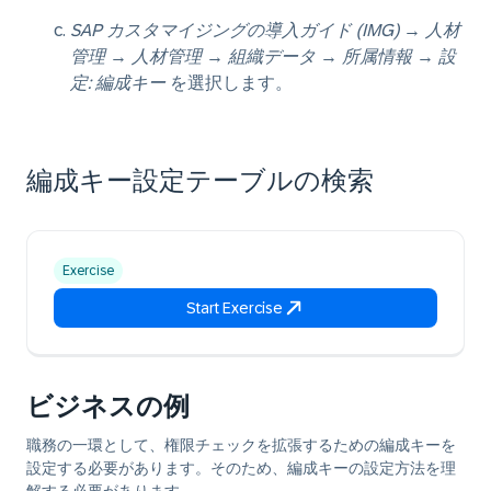
SAP カスタマイジングの導入ガイド (IMG)
→
人材
管理
→
人材管理
→
組織データ
→
所属情報
→
設
定: 編成キー
を選択します。
編成キー設定テーブルの検索
Exercise
Start Exercise
ビジネスの例
職務の一環として、権限チェックを拡張するための編成キーを
設定する必要があります。そのため、編成キーの設定方法を理