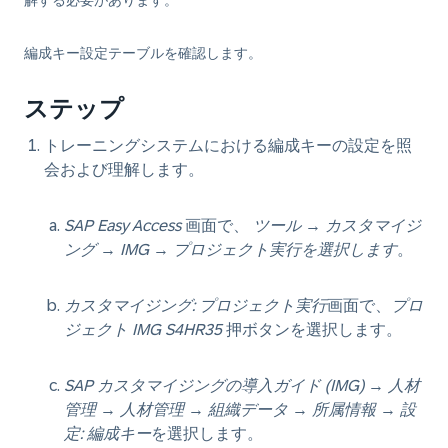
解する必要があります。
編成キー設定テーブルを確認します。
ステップ
トレーニングシステムにおける編成キーの設定を照
会および理解します。
SAP Easy Access
画面で、
ツール
→
カスタマイジ
ング
→
IMG
→
プロジェクト実行を選択します
。
カスタマイジング: プロジェクト実行
画面で、
プロ
ジェクト IMG S4HR35
押ボタンを選択します。
SAP カスタマイジングの導入ガイド (IMG)
→
人材
管理
→
人材管理
→
組織データ
→
所属情報
→
設
定: 編成キー
を選択します。