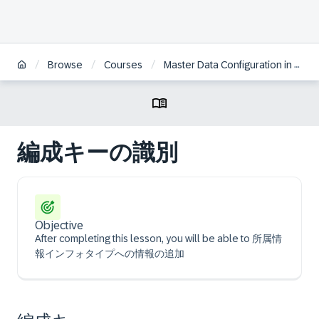
/
/
/
Browse
Courses
Master Data Configuration in SAP HCM for S/4HANA | JA
編成キーの識別
Objective
After completing this lesson, you will be able to 所属情
報インフォタイプへの情報の追加