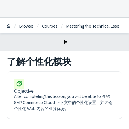
/
/
/
Browse
Courses
Mastering the Technical Essentials of SAP Commerce Cloud | ZH
了解个性化模块
Objective
After completing this lesson, you will be able to 介绍
SAP Commerce Cloud 上下文中的个性化设置，并讨论
个性化 Web 内容的业务优势。