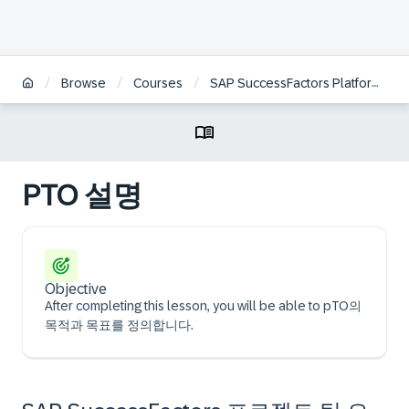
/
/
/
Browse
Courses
SAP SuccessFactors Platform: Reporting Project Team Orientation | KO
PTO 설명
Objective
After completing this lesson, you will be able to pTO의
목적과 목표를 정의합니다.