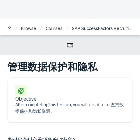
/
/
/
Browse
Courses
SAP SuccessFactors Recruiting: Candidate Experience Project Team Orientation | ZH
管理数据保护和隐私
Objective
After completing this lesson, you will be able to 查找数
据保护和隐私资源。