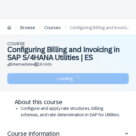
/
/
/
Browse
Courses
Configuring Billing and Invoicing in SAP S/4HANA Utilities | ES
COURSE
Configuring Billing and Invoicing in
SAP S/4HANA Utilities | ES
Intermediate
18 Units
•
Loading
About this course
Configure and apply rate structures, billing
schemas, and rate determination in SAP for Utilities.
Execute billing processes including simulation,
manual billing, reversals, and outsorting.
Course information
Manage invoicing tasks such as bill print-outs,