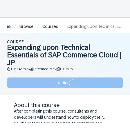
/
/
/
Browse
Courses
Expanding upon Technical Essentials of SAP Commerce Cloud | JP
COURSE
Expanding upon Technical
Essentials of SAP Commerce Cloud |
JP
10hr 45min
Intermediate
10 Units
•
•
Loading
About this course
After completing this course, consultants and
developers will understand how to deploy their
solutions to the cloud and how to configure and
customize some of the essential parts of SAP