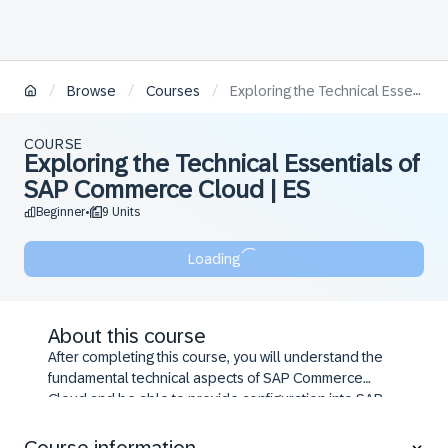
/
/
/
Browse
Courses
Exploring the Technical Essentials of SAP Commerce Cloud | ES
COURSE
Exploring the Technical Essentials of
SAP Commerce Cloud | ES
Beginner
9 Units
•
Loading
About this course
After completing this course, you will understand the
fundamental technical aspects of SAP Commerce
Cloud and be able to provide configuration into SAP
Commerce Cloud. You will also be able to develop
and code the basic modules of SAP Commerce Cloud.