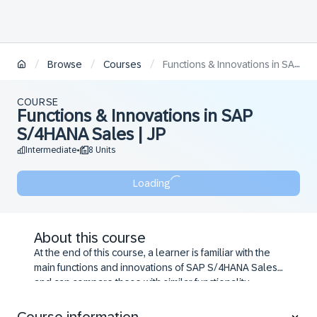
/
/
/
Browse
Courses
Functions & Innovations in SAP S/4HANA Sales | JP
COURSE
Functions & Innovations in SAP
S/4HANA Sales | JP
Intermediate
8 Units
•
Loading
About this course
At the end of this course, a learner is familiar with the
main functions and innovations of SAP S/4HANA Sales
and can compare these with similar functionality
available in SAP ERP Sales