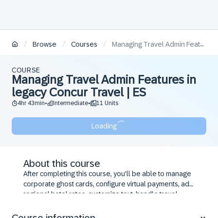
/
/
/
Browse
Courses
Managing Travel Admin Features in legacy Concur Travel | ES
COURSE
Managing Travel Admin Features in
legacy Concur Travel | ES
4hr 43min
Intermediate
11 Units
•
•
Loading
About this course
After completing this course, you'll be able to manage
corporate ghost cards, configure virtual payments, add
regional hotel rates, customize text, handle travel
vendor exclusions, enable Travelfusion suppliers,
manage policy violation reasons, build and activate