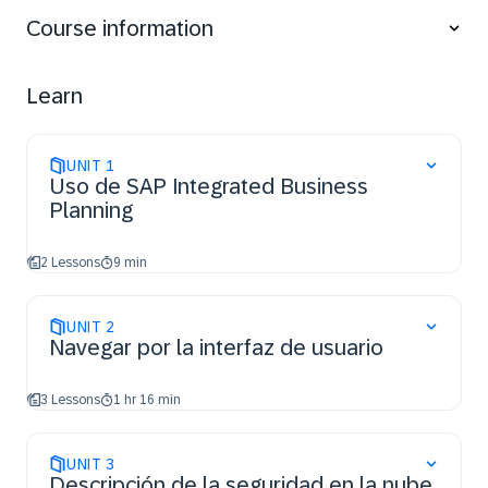
make data-driven decisions. You'll discover how to set
Course information
up and utilize time series data for accurate forecasting
and planning in time series-based infinite heuristics
planning. You'll also understand how to configure
Learn
planning operators and heuristics to optimize planning
scenarios, ensuring efficient and reliable demand and
supply balancing.
UNIT
1
Uso de SAP Integrated Business
Planning
2 Lessons
9 min
UNIT
2
Navegar por la interfaz de usuario
3 Lessons
1 hr 16 min
UNIT
3
Descripción de la seguridad en la nube