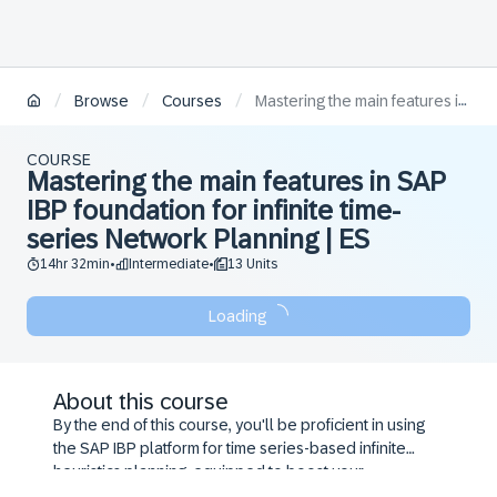
/
/
/
Browse
Courses
​​​Mastering the main features in SAP IBP foundation for infinite time-series Network Planning | ES
COURSE
​​​Mastering the main features in SAP
IBP foundation for infinite time-
series Network Planning | ES
14hr 32min
Intermediate
13 Units
•
•
Loading
About this course
By the end of this course, you'll be proficient in using
the SAP IBP platform for time series-based infinite
heuristics planning, equipped to boost your
organization's planning processes and confidently