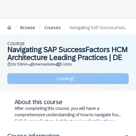
/
/
/
Browse
Courses
Navigating SAP SuccessFactors HCM Architecture Leading Practices | DE
COURSE
Navigating SAP SuccessFactors HCM
Architecture Leading Practices | DE
1hr 50min
Intermediate
5 Units
•
•
Loading
About this course
After completing this course, you will have a
comprehensive understanding of how to navigate four
SAP SuccessFactors Architecture Leading Practices,
including value propositions, process flows, key
processes and data interactions, and design planning.