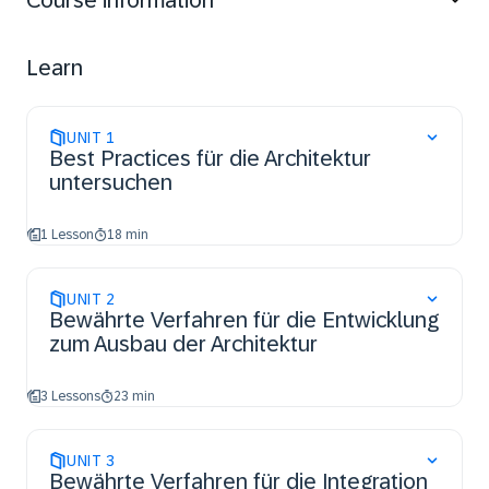
Course information
You will learn real-world insights about how to navigate
the architectural complexities involved in the
implementation of SAP SuccessFactors modules.
Learn
UNIT
1
Best Practices für die Architektur
untersuchen
1 Lesson
18 min
UNIT
2
Bewährte Verfahren für die Entwicklung
zum Ausbau der Architektur
3 Lessons
23 min
UNIT
3
Bewährte Verfahren für die Integration