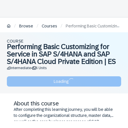
/
/
/
Browse
Courses
Performing Basic Customizing for Service in SAP S/4HANA and SAP S/4HANA Cloud Private Edition | ES
COURSE
Performing Basic Customizing for
Service in SAP S/4HANA and SAP
S/4HANA Cloud Private Edition | ES
Intermediate
6 Units
•
Loading
About this course
After completing this learning journey, you will be able
to configure the organizational structure, master data,
as well as the core business processes of SAP
S/4HANA Service. You will also gain insights about the