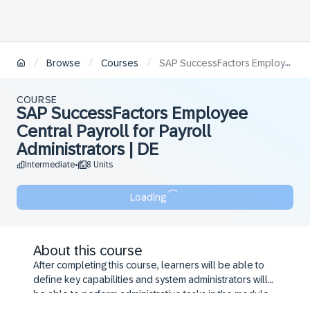
/
/
/
Browse
Courses
SAP SuccessFactors Employee Central Payroll for Payroll Administrators | DE
COURSE
SAP SuccessFactors Employee
Central Payroll for Payroll
Administrators | DE
Intermediate
8 Units
•
Loading
About this course
After completing this course, learners will be able to
define key capabilities and system administrators will
be able to perform administrative tasks in the module.