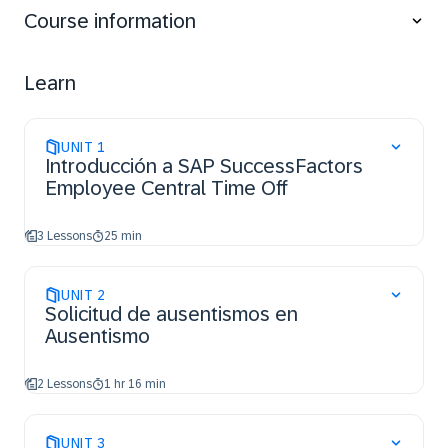
configure additional features.
Course information
Learn
UNIT
1
Introducción a SAP SuccessFactors
Employee Central Time Off
3 Lessons
25 min
UNIT
2
Solicitud de ausentismos en
Ausentismo
2 Lessons
1 hr 16 min
UNIT
3