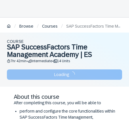
/
/
/
Browse
Courses
SAP SuccessFactors Time Management Academy | ES
COURSE
SAP SuccessFactors Time
Management Academy | ES
7hr 42min
Intermediate
14 Units
•
•
Loading
About this course
After completing this course, you will be able to
perform and configure the core functionalities within
SAP SuccessFactors Time Management,
access the resources and support available to