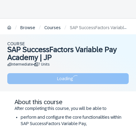
/
/
/
Browse
Courses
SAP SuccessFactors Variable Pay Academy | JP
COURSE
SAP SuccessFactors Variable Pay
Academy | JP
Intermediate
7 Units
•
Loading
About this course
After completing this course, you will be able to
perform and configure the core functionalities within
SAP SuccessFactors Variable Pay,
access the resources and support available to