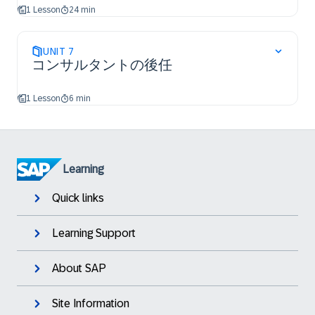
1 Lesson
24 min
UNIT
7
コンサルタントの後任
1 Lesson
6 min
Learning
Quick links
Learning Support
About SAP
Site Information