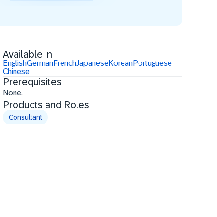
Available in
English
German
French
Japanese
Korean
Portuguese
Chinese
Prerequisites
None.
Products and Roles
Consultant