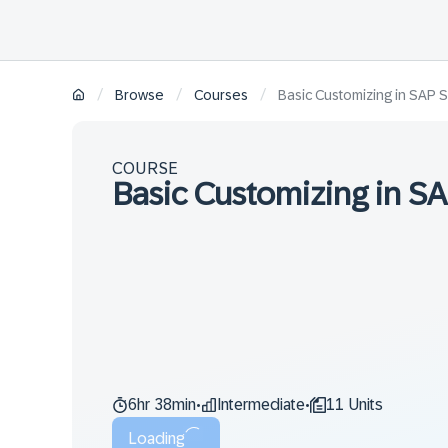
/
/
/
Browse
Courses
Basic Customizing in SAP
COURSE
Basic Customizing in 
6hr 38min
Intermediate
11 Units
•
•
Loading