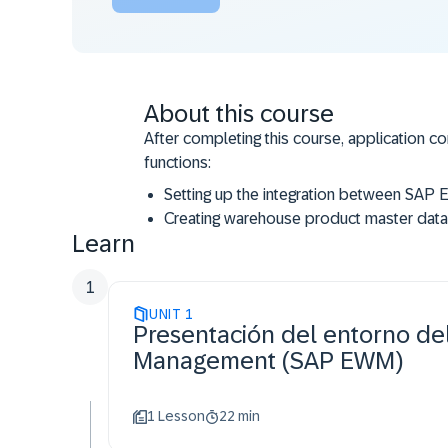
About this course
After completing this course, application co
functions:
Setting up the integration between S
Creating warehouse product master data
Learn
Applying warehouse process types
Applying putaway rules and checking cap
1
Applying stock removal strategies
UNIT
Applying posting changes, stock transfer
1
Presentación del entorno d
Management (SAP EWM)
1 Lesson
22 min