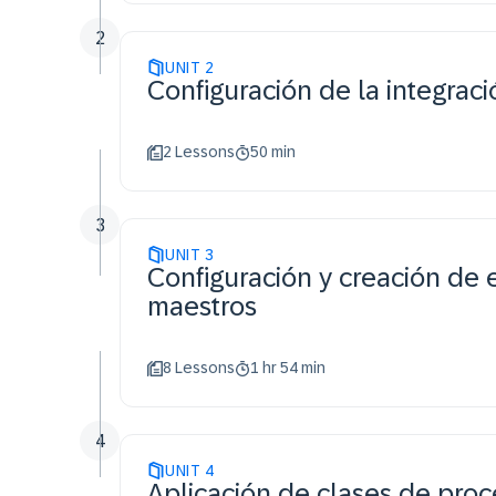
2
UNIT
2
Configuración de la integraci
2 Lessons
50 min
3
UNIT
3
Configuración y creación de 
maestros
8 Lessons
1 hr 54 min
4
UNIT
4
Aplicación de clases de pro