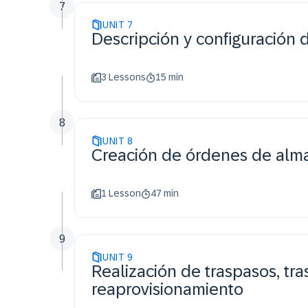
7
UNIT
7
Descripción y configuración
3 Lessons
15 min
8
UNIT
8
Creación de órdenes de alm
1 Lesson
47 min
9
UNIT
9
Realización de traspasos, tra
reaprovisionamiento