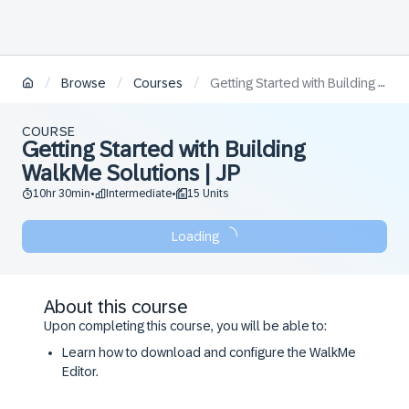
/
/
/
Browse
Courses
Getting Started with Building WalkMe Solutions | JP
COURSE
Getting Started with Building
WalkMe Solutions | JP
10hr 30min
Intermediate
15 Units
•
•
Loading
About this course
Upon completing this course, you will be able to:
Learn how to download and configure the WalkMe
Editor.
Understand how to build content using various