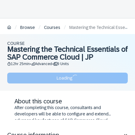
/
/
/
Browse
Courses
Mastering the Technical Essentials of SAP Commerce Cloud | JP
COURSE
Mastering the Technical Essentials of
SAP Commerce Cloud | JP
12hr 25min
Advanced
9 Units
•
•
Loading
About this course
After completing this course, consultants and
developers will be able to configure and extend
advanced key features of SAP Commerce Cloud
solution, such as the storefront, promotions &
coupons, searching and web services.