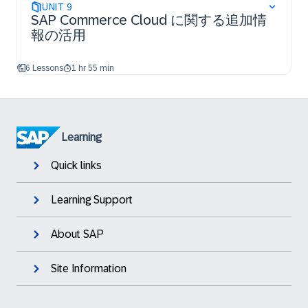
UNIT
9
SAP Commerce Cloud に関する追加情
報の活用
6 Lessons
1 hr 55 min
Learning
Quick links
Learning Support
About SAP
Site Information