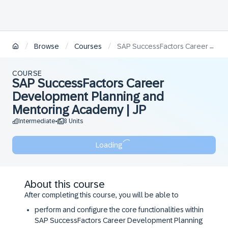
/
/
/
Browse
Courses
SAP SuccessFactors Career Development Planning and Mentoring Academy | JP
COURSE
SAP SuccessFactors Career
Development Planning and
Mentoring Academy | JP
Intermediate
8 Units
•
Loading
About this course
After completing this course, you will be able to
perform and configure the core functionalities within
SAP SuccessFactors Career Development Planning