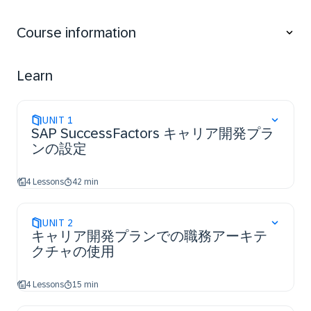
and Mentoring,
access the resources and support available to
Course information
configure additional features.
Learn
UNIT
1
SAP SuccessFactors キャリア開発プラ
ンの設定
4 Lessons
42 min
UNIT
2
キャリア開発プランでの職務アーキテ
クチャの使用
4 Lessons
15 min