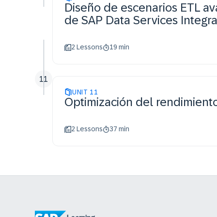
Diseño de escenarios ETL a
de SAP Data Services Integra
2 Lessons
19 min
11
UNIT
11
Optimización del rendimient
2 Lessons
37 min