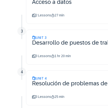
Acceso a datos
2 Lessons
27 min
3
UNIT
3
Desarrollo de puestos de tra
3 Lessons
1 hr 20 min
4
UNIT
4
Resolución de problemas de 
3 Lessons
25 min