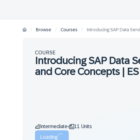
/
/
/
Browse
Courses
Introducing SAP Data Serv
COURSE
Introducing SAP Data S
and Core Concepts | ES
Intermediate
11 Units
•
Loading