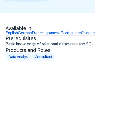
Available in
English
German
French
Japanese
Portuguese
Chinese
Prerequisites
Basic knowledge of relational databases and SQL.
Products and Roles
Data Analyst
Consultant