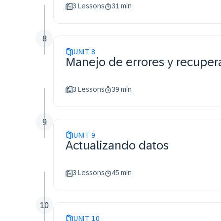
3 Lessons
31 min
8
UNIT
8
Manejo de errores y recupera
3 Lessons
39 min
9
UNIT
9
Actualizando datos
3 Lessons
45 min
10
UNIT
10