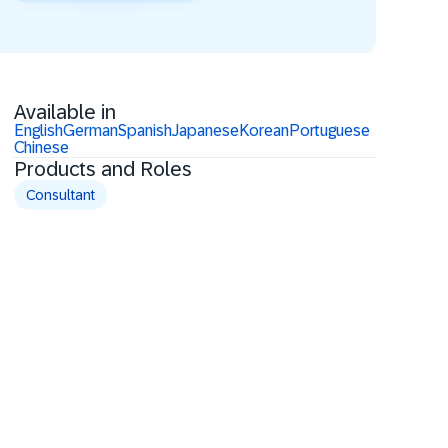
Available in
English
German
Spanish
Japanese
Korean
Portuguese
Chinese
Products and Roles
Consultant