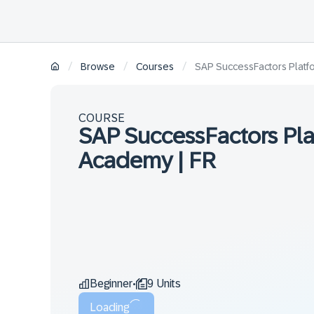
/
/
/
Browse
Courses
SAP SuccessFactors Platfo
COURSE
SAP SuccessFactors Pla
Academy | FR
Beginner
9 Units
•
Loading