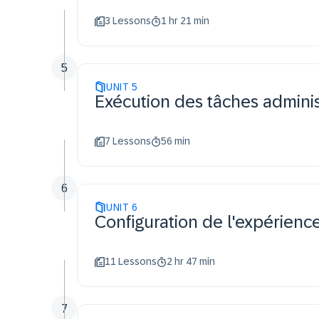
3 Lessons
1 hr 21 min
5
UNIT
5
Exécution des tâches admini
7 Lessons
56 min
6
UNIT
6
Configuration de l'expérienc
11 Lessons
2 hr 47 min
7