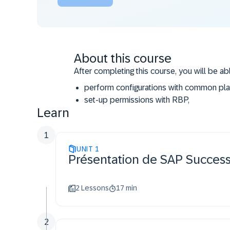
About this course
After completing this course, you will be ab
perform configurations with common pla
set-up permissions with RBP,
Learn
configure the home page and People Pro
add Picklists,
1
activate MDF objects,
UNIT
populate user data,
1
Présentation de SAP Succes
use the Configuration Center,
describe the basic components of the 
2 Lessons
17 min
2