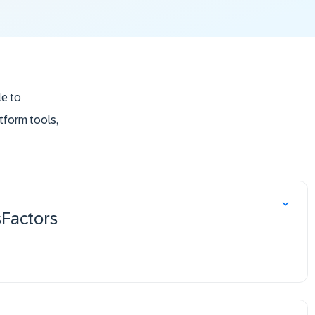
le to
tform tools,
file,
sFactors
SAP SuccessFactors HCM cloud suite.