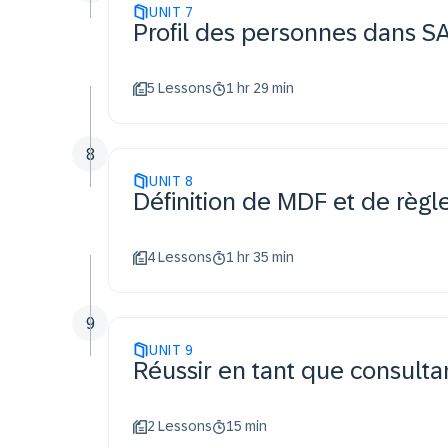
UNIT
7
Profil des personnes dans S
5 Lessons
1 hr 29 min
8
UNIT
8
Définition de MDF et de règ
4 Lessons
1 hr 35 min
9
UNIT
9
Réussir en tant que consulta
2 Lessons
15 min