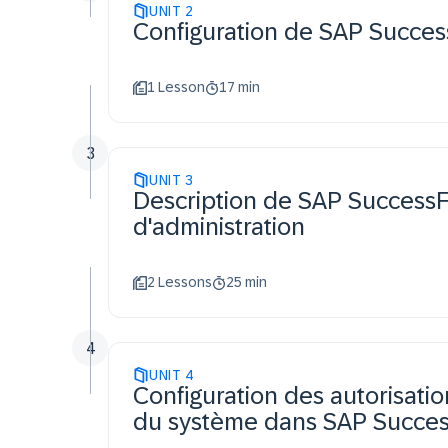
UNIT
2
Configuration de SAP Success
1 Lesson
17 min
3
UNIT
3
Description de SAP SuccessF
d'administration
2 Lessons
25 min
4
UNIT
4
Configuration des autorisatio
du système dans SAP Succes