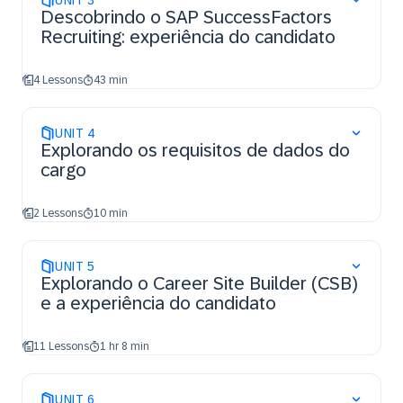
UNIT
3
Descobrindo o SAP SuccessFactors
Recruiting: experiência do candidato
4 Lessons
43 min
UNIT
4
Explorando os requisitos de dados do
cargo
2 Lessons
10 min
UNIT
5
Explorando o Career Site Builder (CSB)
e a experiência do candidato
11 Lessons
1 hr 8 min
UNIT
6