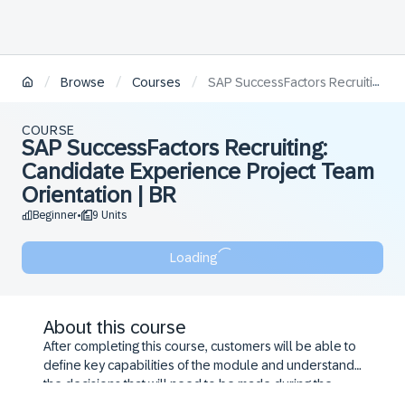
/
/
/
Browse
Courses
SAP SuccessFactors Recruiting: Candidate Experience Project Team Orientation | BR
COURSE
SAP SuccessFactors Recruiting:
Candidate Experience Project Team
Orientation | BR
Beginner
9 Units
•
Loading
About this course
After completing this course, customers will be able to
define key capabilities of the module and understand
the decisions that will need to be made during the
configuration workshop.