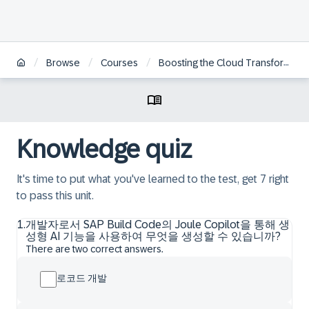
/
/
/
Browse
Courses
Boosting the Cloud Transformation with AI | KO
Knowledge quiz
It's time to put what you've learned to the test, get 7 right
to pass this unit.
1
.
개발자로서 SAP Build Code의 Joule Copilot을 통해 생
성형 AI 기능을 사용하여 무엇을 생성할 수 있습니까?
There are two correct answers.
로코드 개발