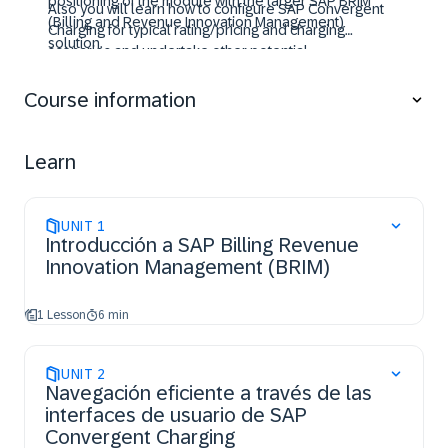
positioning of the module with the larger SAP BRIM
Also you will learn how to configure SAP Convergent
(Billing and Revenue Innovation Management)
Charging for typical rating/pricing and charging
solution.
scenarios and undertake other potential
implementation activities such as designing and
modelling business cases and integration with other
Course information
SAP modules of the SAP BRIM solution.
Learn
UNIT
1
Introducción a SAP Billing Revenue
Innovation Management (BRIM)
1 Lesson
6 min
UNIT
2
Navegación eficiente a través de las
interfaces de usuario de SAP
Convergent Charging