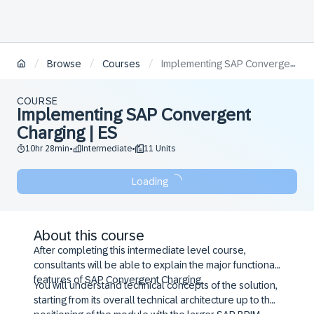
/
/
/
Browse
Courses
Implementing SAP Convergent Charging | ES
COURSE
Implementing SAP Convergent
Charging | ES
10hr 28min
Intermediate
11 Units
•
•
Loading
About this course
After completing this intermediate level course,
consultants will be able to explain the major functional
features of SAP Convergent Charging.
You will understand technical concepts of the solution,
starting from its overall technical architecture up to the