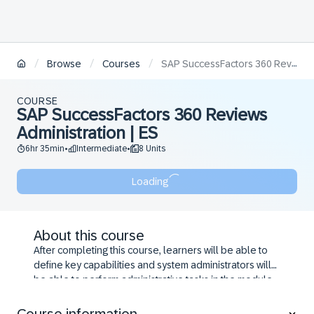
/
/
/
Browse
Courses
SAP SuccessFactors 360 Reviews Administration | ES
COURSE
SAP SuccessFactors 360 Reviews
Administration | ES
6hr 35min
Intermediate
8 Units
•
•
Loading
About this course
After completing this course, learners will be able to
define key capabilities and system administrators will
be able to perform administrative tasks in the module.