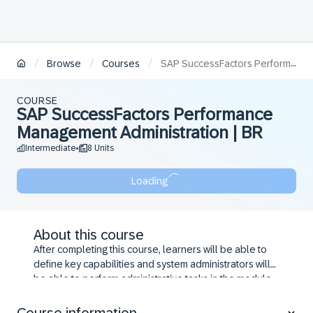
/
/
/
Browse
Courses
SAP SuccessFactors Performance Management Administration | BR
COURSE
SAP SuccessFactors Performance
Management Administration | BR
Intermediate
8 Units
•
Loading
About this course
After completing this course, learners will be able to
define key capabilities and system administrators will
be able to perform administrative tasks in the module.