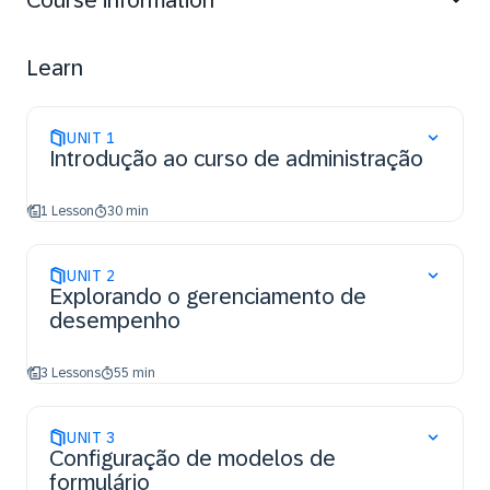
Course information
Learn
UNIT
1
Introdução ao curso de administração
1 Lesson
30 min
UNIT
2
Explorando o gerenciamento de
desempenho
3 Lessons
55 min
UNIT
3
Configuração de modelos de
formulário