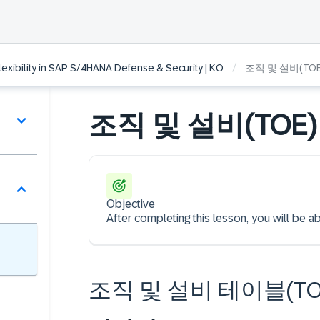
/
lexibility in SAP S/4HANA Defense & Security | KO
조직 및 설비(TO
조직 및 설비(TOE
Objective
After completing this lesson, you wil
조직 및 설비 테이블(TO